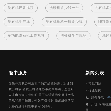
洗石机设备视频
洗砂机多少钱一台
去石机多
洗石机生产线
洗石机价格一般多少钱
哪种洗
多功能洗石机工作视频
洗砂机生产现场
洗砂
隆中服务
新闻列表
如果你对我公司及我们的产品感兴趣，欢迎到
>
常见问题
我公司或 者我公司当地办事处来拜访，您也可
>
行业新闻
以来电咨询，我们的 员工将竭诚为您提供产品
服务热线：
40
信息和应用知识，使您不仅得到 物超所值的新
厂址:河南省
设备而且得到隆中的贴心服务。
号