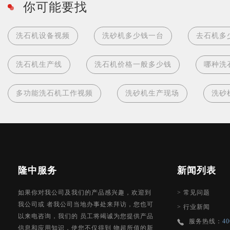
你可能要找
洗石机设备视频
洗砂机多少钱一台
去石机多
洗石机生产线
洗石机价格一般多少钱
哪种洗
多功能洗石机工作视频
洗砂机生产现场
洗砂
隆中服务
新闻列表
如果你对我公司及我们的产品感兴趣，欢迎到
>
常见问题
我公司或 者我公司当地办事处来拜访，您也可
>
行业新闻
以来电咨询，我们的 员工将竭诚为您提供产品
服务热线：
40
信息和应用知识，使您不仅得到 物超所值的新