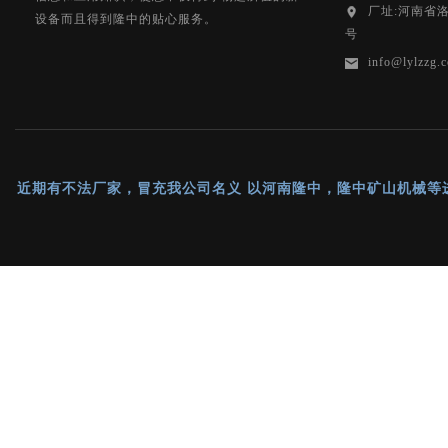
厂址:河南省
设备而且得到隆中的贴心服务。
号
info@lylzzg.
近期有不法厂家，冒充我公司名义 以河南隆中，隆中矿山机械等进行