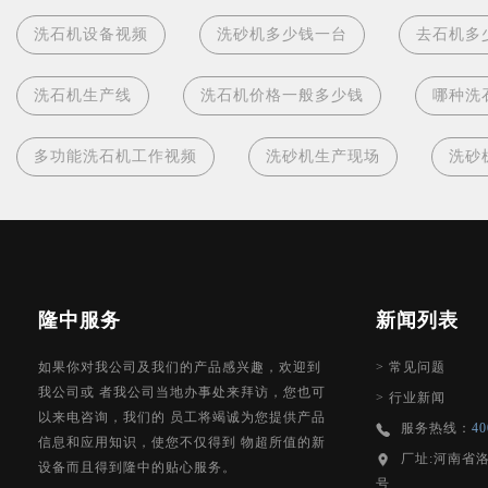
洗石机设备视频
洗砂机多少钱一台
去石机多
洗石机生产线
洗石机价格一般多少钱
哪种洗
多功能洗石机工作视频
洗砂机生产现场
洗砂
隆中服务
新闻列表
如果你对我公司及我们的产品感兴趣，欢迎到
>
常见问题
我公司或 者我公司当地办事处来拜访，您也可
>
行业新闻
以来电咨询，我们的 员工将竭诚为您提供产品
服务热线：
40
信息和应用知识，使您不仅得到 物超所值的新
厂址:河南省
设备而且得到隆中的贴心服务。
号