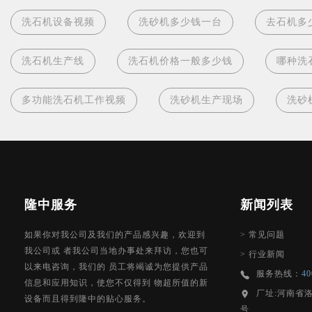
洗石机设备视频
洗砂机多少钱一台
去石机多
洗石机生产线
洗石机价格一般多少钱
哪种洗
多功能洗石机工作视频
洗砂机生产现场
洗砂
隆中服务
新闻列表
如果你对我公司及我们的产品感兴趣，欢迎到
>
常见问题
我公司或 者我公司当地办事处来拜访，您也可
>
行业新闻
以来电咨询，我们的 员工将竭诚为您提供产品
服务热线：
40
信息和应用知识，使您不仅得到 物超所值的新
厂址:河南省
设备而且得到隆中的贴心服务。
号