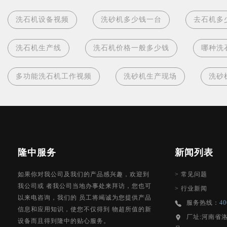
洗石机设备视频
洗砂机多少钱一台
去石机多
洗石机生产线
洗石机价格一般多少钱
哪种洗
多功能洗石机工作视频
洗砂机生产现场
洗砂
隆中服务
新闻列表
如果你对我公司及我们的产品感兴趣，欢迎到
>
常见问题
我公司或 者我公司当地办事处来拜访，您也可
>
行业新闻
以来电咨询，我们的 员工将竭诚为您提供产品
服务热线：
40
信息和应用知识，使您不仅得到 物超所值的新
厂址:河南省
设备而且得到隆中的贴心服务。