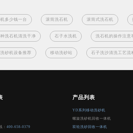
石机多少钱一台
滚筒洗石机
滚筒式洗石机
哪种洗石机清洗干净
石子水洗机
洗石机的操作注意
洗砂机设备推荐
移动洗砂站
石子洗沙清洗工艺流
表
产品列表
YD系列移动洗砂机
螺旋洗砂机回收一体机
线：
400-658-0379
双轮洗砂回收一体机