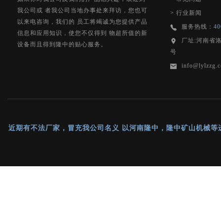
我公司或 者我公司当地办事处来拜访，您也可
>
行业新闻
以来电咨询，我们的 员工将竭诚为您提供产品
服务热线：
40
信息和应用知识，使您不仅得到 物超所值的新
厂址:河南省
设备而且得到隆中的贴心服务。
号
info@lylzzg.
近期有不法厂家，冒充我公司名义 以河南隆中，隆中矿山机械等进行