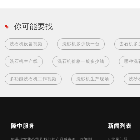
你可能要找
洗石机设备视频
洗砂机多少钱一台
去石机多
洗石机生产线
洗石机价格一般多少钱
哪种洗
多功能洗石机工作视频
洗砂机生产现场
洗砂
隆中服务
新闻列表
如果你对我公司及我们的产品感兴趣，欢迎到
>
常见问题